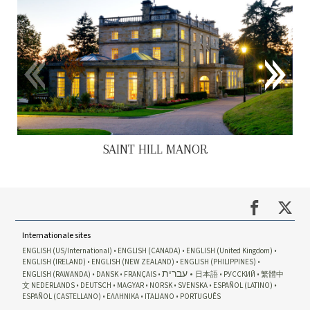
SAINT HILL MANOR
Internationale sites
ENGLISH (US/International)
ENGLISH (CANADA)
ENGLISH (United Kingdom)
ENGLISH (IRELAND)
ENGLISH (NEW ZEALAND)
ENGLISH (PHILIPPINES)
עברית
ENGLISH (RAWANDA)
DANSK
FRANÇAIS
日本語
РУССКИЙ
繁體中
文
NEDERLANDS
DEUTSCH
MAGYAR
NORSK
SVENSKA
ESPAÑOL (LATINO)
ESPAÑOL (CASTELLANO)
ΕΛΛΗΝΙΚA
ITALIANO
PORTUGUÊS