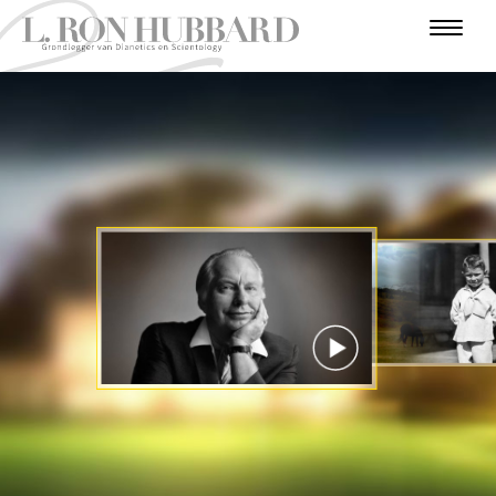
I
N
F
O
T
A
I
U
O
R
A
U
V
L
N
R
D
V
T
E
O
I
E
A
O
L
R
E
V
N
D
R
B
N
O
U
E
T
E
E
U
G
T
G
R
R
U
I
O
R
S
S
C
R
N
O
I
J
I
J
S
O
T
A
E
T
R
T
A
R
O
I
E
E
E
N
R
N
I
P
E
E
T
N
BEKIJK DE VIDEO