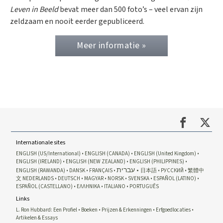
Leven in Beeld
bevat meer dan 500 foto’s – veel ervan zijn
zeldzaam en nooit eerder gepubliceerd.
Meer informatie »
Internationale sites
ENGLISH (US/International)
ENGLISH (CANADA)
ENGLISH (United Kingdom)
ENGLISH (IRELAND)
ENGLISH (NEW ZEALAND)
ENGLISH (PHILIPPINES)
עברית
ENGLISH (RAWANDA)
DANSK
FRANÇAIS
日本語
РУССКИЙ
繁體中
文
NEDERLANDS
DEUTSCH
MAGYAR
NORSK
SVENSKA
ESPAÑOL (LATINO)
ESPAÑOL (CASTELLANO)
ΕΛΛΗΝΙΚA
ITALIANO
PORTUGUÊS
Links
L. Ron Hubbard: Een Profiel
Boeken
Prijzen & Erkenningen
Erfgoedlocaties
Artikelen & Essays