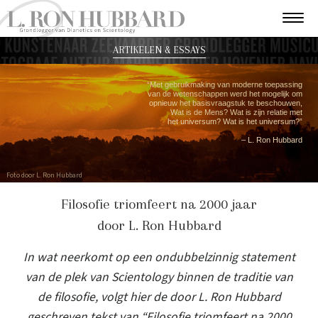
ARTIKELEN & ESSAYS
“Met gebruikmaking van moderne toepassing
van de wetenschappen werd het mogelijk om
opnieuw het basisvraagstuk te beschouwen,
Wat is de Mens? Wat is zijn relatie met
het universum? Wat is het universum?”
– L. Ron Hubbard
Foto door L. Ron Hubbard
Filosofie triomfeert na 2000 jaar
door L. Ron Hubbard
In wat neerkomt op een ondubbelzinnig statement
van de plek van Scientology binnen de traditie van
de filosofie, volgt hier de door L. Ron Hubbard
geschreven tekst van “Filosofie triomfeert na 2000