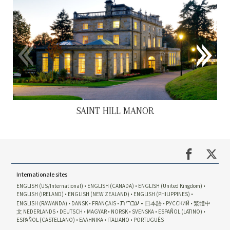
SAINT HILL MANOR
Internationale sites
ENGLISH (US/International)
ENGLISH (CANADA)
ENGLISH (United Kingdom)
ENGLISH (IRELAND)
ENGLISH (NEW ZEALAND)
ENGLISH (PHILIPPINES)
עברית
ENGLISH (RAWANDA)
DANSK
FRANÇAIS
日本語
РУССКИЙ
繁體中
文
NEDERLANDS
DEUTSCH
MAGYAR
NORSK
SVENSKA
ESPAÑOL (LATINO)
ESPAÑOL (CASTELLANO)
ΕΛΛΗΝΙΚA
ITALIANO
PORTUGUÊS