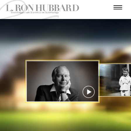
I
N
F
O
T
A
I
U
O
R
A
U
V
L
N
R
D
V
T
E
O
I
E
A
O
L
R
E
V
N
D
R
B
N
O
U
E
T
E
E
U
G
T
G
R
R
U
I
O
R
S
S
C
R
N
O
I
J
I
J
S
O
T
A
E
T
R
T
A
R
O
I
E
E
E
N
R
N
I
P
E
E
T
N
BEKIJK DE VIDEO