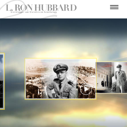
I
N
F
O
T
A
I
U
O
R
A
U
V
L
N
R
D
V
T
E
O
I
E
A
O
L
R
E
V
N
D
R
B
N
O
U
E
T
E
E
U
G
T
G
R
R
U
I
O
R
S
S
C
R
N
O
I
J
I
J
S
O
T
A
E
T
R
T
A
R
O
I
E
E
E
N
R
N
I
P
E
E
T
N
BEKIJK DE VIDEO