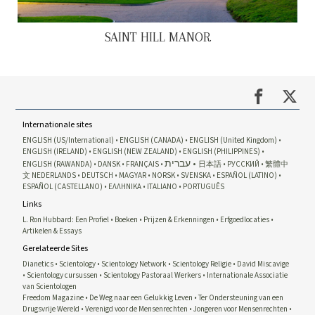
SAINT HILL MANOR
Internationale sites
ENGLISH (US/International)
ENGLISH (CANADA)
ENGLISH (United Kingdom)
ENGLISH (IRELAND)
ENGLISH (NEW ZEALAND)
ENGLISH (PHILIPPINES)
עברית
ENGLISH (RAWANDA)
DANSK
FRANÇAIS
日本語
РУССКИЙ
繁體中
文
NEDERLANDS
DEUTSCH
MAGYAR
NORSK
SVENSKA
ESPAÑOL (LATINO)
ESPAÑOL (CASTELLANO)
ΕΛΛΗΝΙΚA
ITALIANO
PORTUGUÊS
Links
L. Ron Hubbard: Een Profiel
Boeken
Prijzen & Erkenningen
Erfgoedlocaties
Artikelen & Essays
Gerelateerde Sites
Dianetics
Scientology
Scientology Network
Scientology Religie
David Miscavige
Scientology cursussen
Scientology Pastoraal Werkers
Internationale Associatie
van Scientologen
Freedom Magazine
De Weg naar een Gelukkig Leven
Ter Ondersteuning van een
Drugsvrije Wereld
Verenigd voor de Mensenrechten
Jongeren voor Mensenrechten