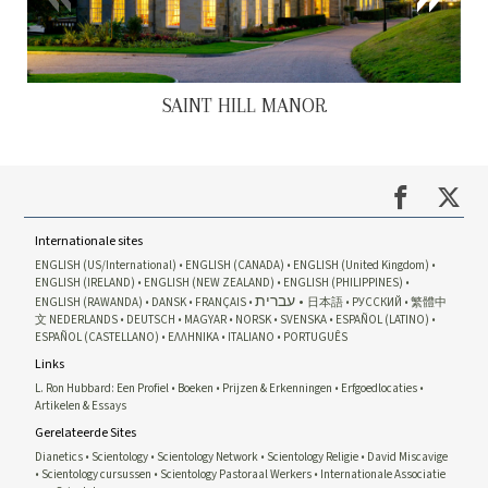
SAINT HILL MANOR
Internationale sites
ENGLISH (US/International)
ENGLISH (CANADA)
ENGLISH (United Kingdom)
ENGLISH (IRELAND)
ENGLISH (NEW ZEALAND)
ENGLISH (PHILIPPINES)
עברית
ENGLISH (RAWANDA)
DANSK
FRANÇAIS
日本語
РУССКИЙ
繁體中
文
NEDERLANDS
DEUTSCH
MAGYAR
NORSK
SVENSKA
ESPAÑOL (LATINO)
ESPAÑOL (CASTELLANO)
ΕΛΛΗΝΙΚA
ITALIANO
PORTUGUÊS
Links
L. Ron Hubbard: Een Profiel
Boeken
Prijzen & Erkenningen
Erfgoedlocaties
Artikelen & Essays
Gerelateerde Sites
Dianetics
Scientology
Scientology Network
Scientology Religie
David Miscavige
Scientology cursussen
Scientology Pastoraal Werkers
Internationale Associatie