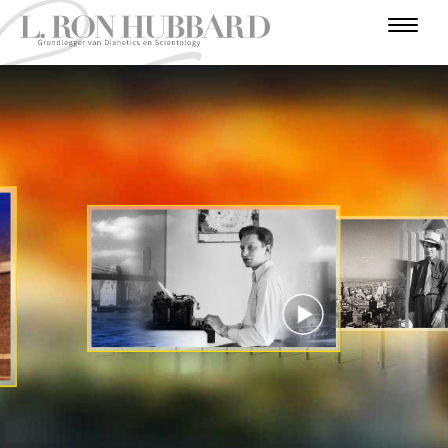
I
N
F
O
T
A
I
U
O
R
A
U
V
L
N
R
D
V
T
E
O
I
E
A
O
L
R
E
V
N
D
R
B
N
O
U
E
T
E
E
U
G
T
G
R
R
U
I
O
R
S
S
C
R
N
O
I
J
I
J
S
O
T
A
E
T
R
T
A
R
O
I
E
E
E
N
R
N
I
P
E
E
T
N
BEKIJK DE VIDEO