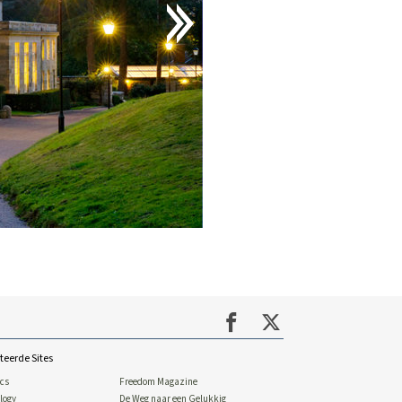
teerde Sites
ics
Freedom Magazine
logy
De Weg naar een Gelukkig