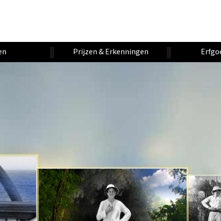
en
Prijzen & Erkenningen
Erfgo
F
O
A
I
U
O
U
A
L
N
V
R
V
D
T
E
I
E
A
O
L
R
E
V
N
R
B
N
O
U
E
T
E
E
G
T
G
R
R
U
I
O
R
S
S
N
R
O
I
J
I
J
S
A
O
E
T
R
T
A
R
O
E
E
E