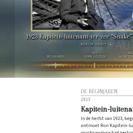
1923
Kapitein-luitenant-ter-zee “Snak
AU
BEKIJK VIDEO
HET
AV
BEGIN­JAREN
VERRE OOSTEN
& ONTDEK
DE BEGINJAREN
1923
Kapitein-luiten
In de herfst van 1923, be
ontmoet Ron Kapitein-lui
psychoanalyse had gestud