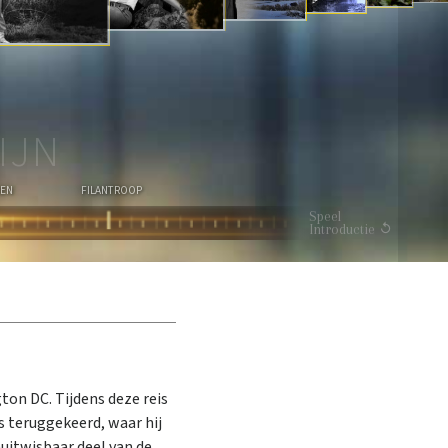
I
E
BEKIJK DE VIDEO
IJN
EN
FILANTROOP
Speel
Introductie
ton DC. Tijdens deze reis
 teruggekeerd, waar hij
uitwisbaar deel van de