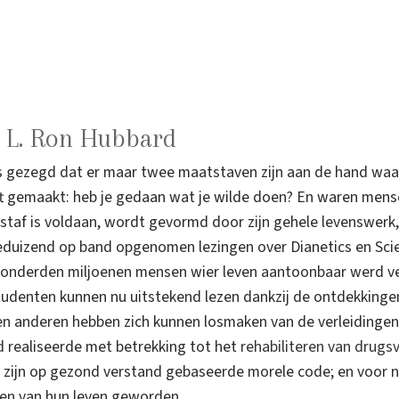
t L. Ron Hubbard
ns gezegd dat er maar twee maatstaven zijn aan de hand waa
ft gemaakt: heb je gedaan wat je wilde doen? En waren mense
staf is voldaan, wordt gevormd door zijn gehele levenswer
ieduizend op band opgenomen lezingen over Dianetics en Sci
nderden miljoenen mensen wier leven aantoonbaar werd ver
 studenten kunnen nu uitstekend lezen dankzij de ontdekking
nen anderen hebben zich kunnen losmaken van de verleidingen
 realiseerde met betrekking tot het
rehabiliteren van drugs
 zijn op gezond verstand gebaseerde morele code; en voor n
teen van hun leven geworden.