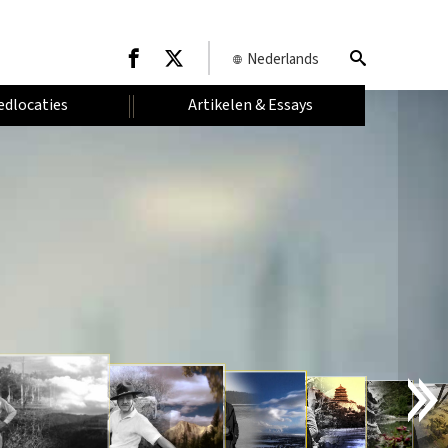
Nederlands
edlocaties
Artikelen & Essays
I
N
T
R
O
D
U
C
T