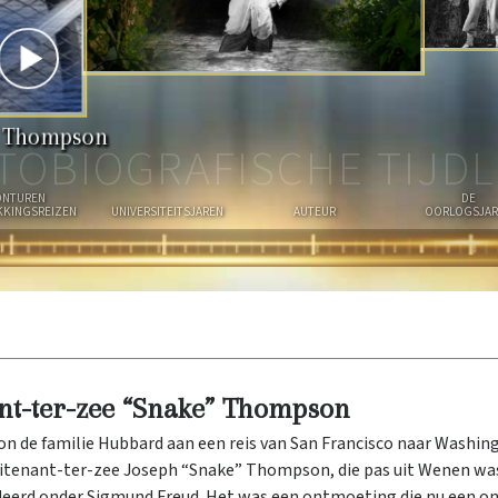
N
R
N
I
P
T
E
N
e” Thompson
TOBIOGRAFISCHE TIJDL
ONTUREN
DE
KINGS­REIZEN
UNIVERSITEITS­JAREN
AUTEUR
OORLOGSJAR
ant-ter-zee “Snake” Thompson
gon de familie Hubbard aan een reis van San Francisco naar Washing
tenant-ter-zee Joseph “Snake” Thompson, die pas uit Wenen was
eerd onder Sigmund Freud. Het was een ontmoeting die nu een on