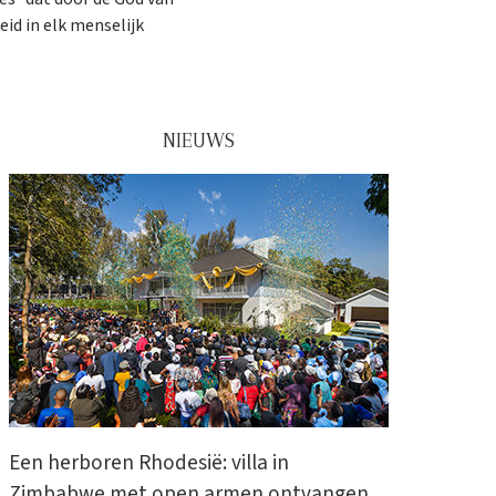
id in elk menselijk
NIEUWS
Een herboren Rhodesië: villa in
Zimbabwe met open armen ontvangen