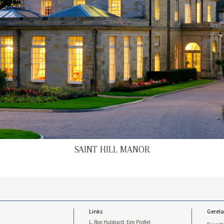
SAINT HILL MANOR
Links
Gerela
L. Ron Hubbard: Een Profiel