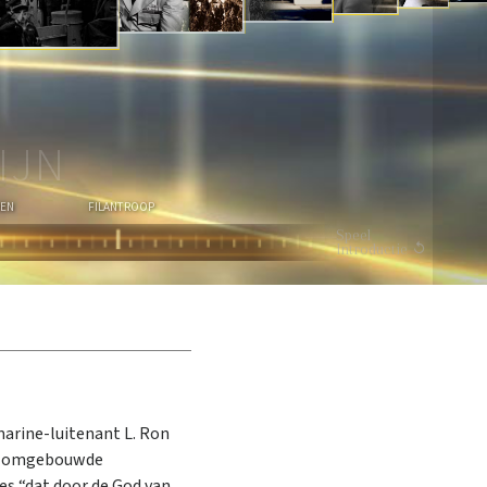
I
E
BEKIJK DE VIDEO
IJN
EN
FILANTROOP
Speel
Introductie
arine-luitenant L. Ron
een omgebouwde
es “dat door de God van