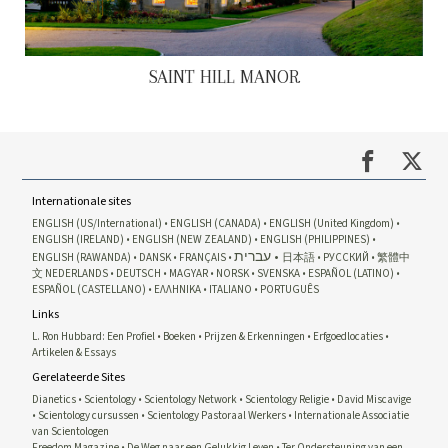
SAINT HILL MANOR
Internationale sites
ENGLISH (US/International)
ENGLISH (CANADA)
ENGLISH (United Kingdom)
ENGLISH (IRELAND)
ENGLISH (NEW ZEALAND)
ENGLISH (PHILIPPINES)
עברית
ENGLISH (RAWANDA)
DANSK
FRANÇAIS
日本語
РУССКИЙ
繁體中
文
NEDERLANDS
DEUTSCH
MAGYAR
NORSK
SVENSKA
ESPAÑOL (LATINO)
ESPAÑOL (CASTELLANO)
ΕΛΛΗΝΙΚA
ITALIANO
PORTUGUÊS
Links
L. Ron Hubbard: Een Profiel
Boeken
Prijzen & Erkenningen
Erfgoedlocaties
Artikelen & Essays
Gerelateerde Sites
Dianetics
Scientology
Scientology Network
Scientology Religie
David Miscavige
Scientology cursussen
Scientology Pastoraal Werkers
Internationale Associatie
van Scientologen
Freedom Magazine
De Weg naar een Gelukkig Leven
Ter Ondersteuning van een