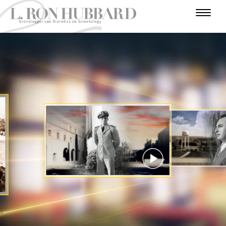
I
N
F
O
T
A
I
U
O
R
A
U
V
L
N
R
D
V
T
E
O
I
E
A
O
L
R
E
V
N
D
R
B
N
O
U
E
T
E
E
U
G
T
G
R
R
U
I
O
R
S
S
C
R
N
O
I
J
I
J
S
O
T
A
E
T
R
T
A
R
O
I
E
E
E
N
R
N
I
P
E
E
T
N
BEKIJK DE VIDEO