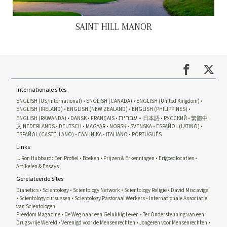
SAINT HILL MANOR
Internationale sites
ENGLISH (US/International)
ENGLISH (CANADA)
ENGLISH (United Kingdom)
ENGLISH (IRELAND)
ENGLISH (NEW ZEALAND)
ENGLISH (PHILIPPINES)
עברית
ENGLISH (RAWANDA)
DANSK
FRANÇAIS
日本語
РУССКИЙ
繁體中
文
NEDERLANDS
DEUTSCH
MAGYAR
NORSK
SVENSKA
ESPAÑOL (LATINO)
ESPAÑOL (CASTELLANO)
ΕΛΛΗΝΙΚA
ITALIANO
PORTUGUÊS
Links
L. Ron Hubbard: Een Profiel
Boeken
Prijzen & Erkenningen
Erfgoedlocaties
Artikelen & Essays
Gerelateerde Sites
Dianetics
Scientology
Scientology Network
Scientology Religie
David Miscavige
Scientology cursussen
Scientology Pastoraal Werkers
Internationale Associatie
van Scientologen
Freedom Magazine
De Weg naar een Gelukkig Leven
Ter Ondersteuning van een
Drugsvrije Wereld
Verenigd voor de Mensenrechten
Jongeren voor Mensenrechten