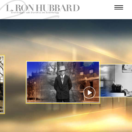
I
N
F
O
T
A
I
U
O
R
A
U
V
L
N
R
D
V
T
E
O
I
E
A
O
L
R
E
V
N
D
R
B
N
O
U
E
T
E
E
U
G
T
G
R
R
U
I
O
R
S
S
C
R
N
O
I
J
I
J
S
O
T
A
E
T
R
T
A
R
O
I
E
E
E
N
R
N
I
P
E
E
T
N
BEKIJK DE VIDEO