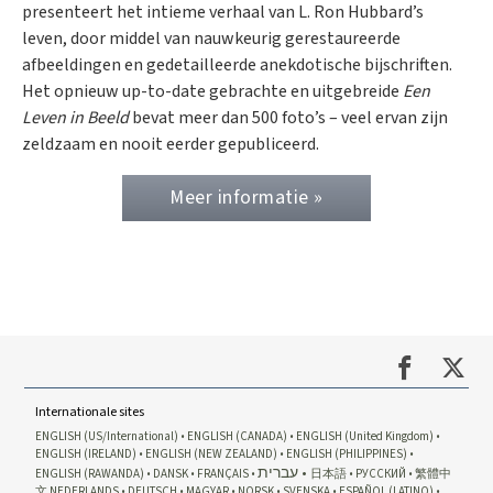
presenteert het intieme verhaal van L. Ron Hubbard’s
leven, door middel van nauwkeurig gerestaureerde
afbeeldingen en gedetailleerde anekdotische bijschriften.
Het opnieuw up-to-date gebrachte en uitgebreide
Een
Leven in Beeld
bevat meer dan 500 foto’s – veel ervan zijn
zeldzaam en nooit eerder gepubliceerd.
Meer informatie »
Internationale sites
ENGLISH (US/International)
ENGLISH (CANADA)
ENGLISH (United Kingdom)
ENGLISH (IRELAND)
ENGLISH (NEW ZEALAND)
ENGLISH (PHILIPPINES)
עברית
ENGLISH (RAWANDA)
DANSK
FRANÇAIS
日本語
РУССКИЙ
繁體中
文
NEDERLANDS
DEUTSCH
MAGYAR
NORSK
SVENSKA
ESPAÑOL (LATINO)