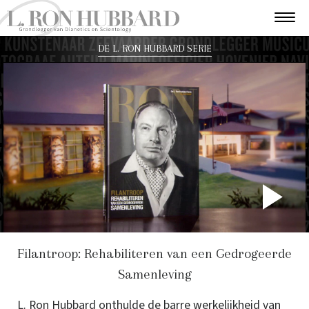
DE L. RON HUBBARD SERIE
P
V
Filantroop: Rehabiliteren van een Gedrogeerde
Samenleving
L. Ron Hubbard onthulde de barre werkelijkheid van