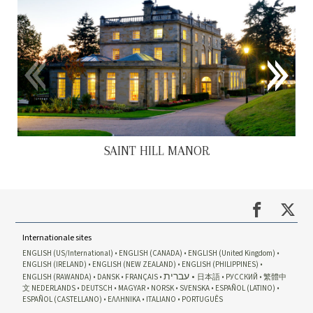
SAINT HILL MANOR
Internationale sites
ENGLISH (US/International)
ENGLISH (CANADA)
ENGLISH (United Kingdom)
ENGLISH (IRELAND)
ENGLISH (NEW ZEALAND)
ENGLISH (PHILIPPINES)
עברית
ENGLISH (RAWANDA)
DANSK
FRANÇAIS
日本語
РУССКИЙ
繁體中
文
NEDERLANDS
DEUTSCH
MAGYAR
NORSK
SVENSKA
ESPAÑOL (LATINO)
ESPAÑOL (CASTELLANO)
ΕΛΛΗΝΙΚA
ITALIANO
PORTUGUÊS