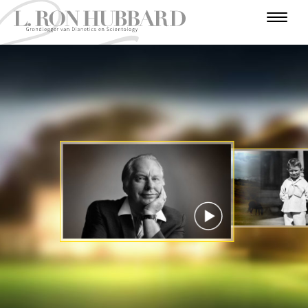
I
N
F
O
T
A
I
U
O
R
A
U
V
L
N
R
D
V
T
E
O
I
E
A
O
L
R
E
V
N
D
R
B
N
O
U
E
T
E
E
U
G
T
G
R
R
U
I
O
R
S
S
C
R
N
O
I
J
I
J
S
O
T
A
E
T
R
T
A
R
O
I
E
E
E
N
R
N
I
P
E
E
T
N
BEKIJK DE VIDEO